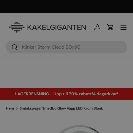
×
Meny
Logga in
Varukorg
Sök
Sök
LAGERRENSNING - Upp till 70% rabatt!
4 dagar
kvar!
Hem
Sminkspegel Smedbo Glow Vägg LED Krom Blank