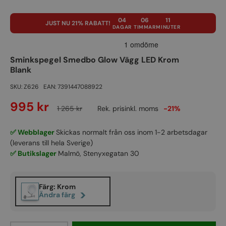
Ladda bild 1 i gallerivyn
Ladda bild 2 i gallerivyn
Ladda bild 3 i gallerivyn
04
06
10
JUST NU 21% RABATT!
DAGAR
TIMMAR
MINUTER
Sminkspegel Smedbo Glow Vägg LED Krom
Blank
SKU:
Z626
EAN:
7391447088922
995 kr
1 265 kr
Rek. pris
inkl. moms
-21%
✅ Webblager
Skickas normalt från oss inom 1-2 arbetsdagar
(leverans till hela Sverige)
✅ Butikslager
Malmö, Stenyxegatan 30
Färg: Krom
>
Ändra färg