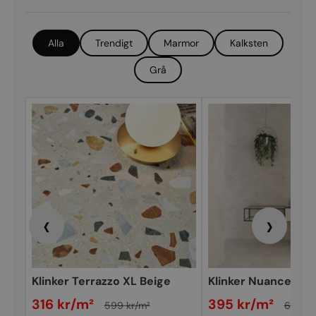
Alla
Trendigt
Marmor
Kalksten
Grå
‹
›
Klinker Terrazzo XL Beige
Klinker Nuances Iv
Matt 60x60
60x60
316 kr/m²
395 kr/m²
599 kr/m²
695 kr